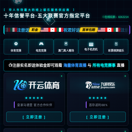
🃏
[ 华人市场最大的线上娱乐服务供应商 ]
十年信誉平台·五大联赛官方指定平台
在线玩家: 8263214
注册送
祝君好运
注册送
彩金
首单包赔
🍁
🍁
🍁
⚽
🎮
🃏
🀄️
🎰
电子老虎机
体育竞猜
电竞竞猜
澳门真人赌场
彩票棋牌娱乐
📺注册实名即送体验金即可观看
海量体育直播
与
所有电竞赛事
直播
★★★★★
★★★★★
皇家马德里 官方合作伙伴
首存返利68%
[ 立即注册 ]
[ 立即注册 ]