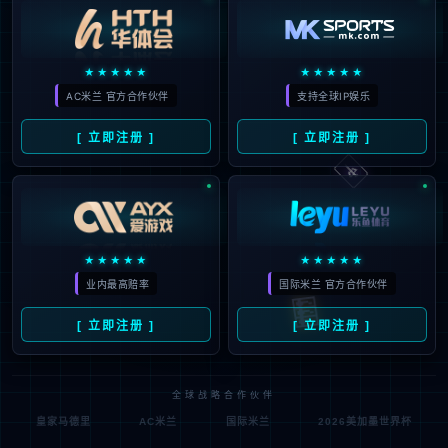
★★★★★
★★★★★
AC米兰 官方合作伙伴
支持全球IP娱乐
[ 立即注册 ]
[ 立即注册 ]
🀄️
★★★★★
★★★★★
业内最高赔率
国际米兰 官方合作伙伴
🎰
[ 立即注册 ]
[ 立即注册 ]
全球战略合作伙伴
皇家马德里
AC米兰
国际米兰
2026美加墨世界杯